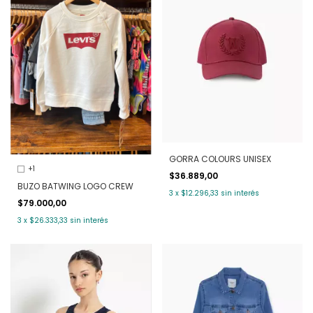
GORRA COLOURS UNISEX
+1
$36.889,00
BUZO BATWING LOGO CREW
3
x
$12.296,33
sin interés
$79.000,00
3
x
$26.333,33
sin interés