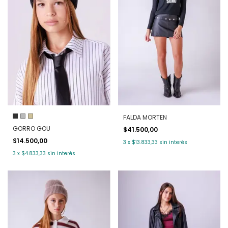
FALDA MORTEN
GORRO GOU
$41.500,00
$14.500,00
3
x
$13.833,33
sin interés
3
x
$4.833,33
sin interés