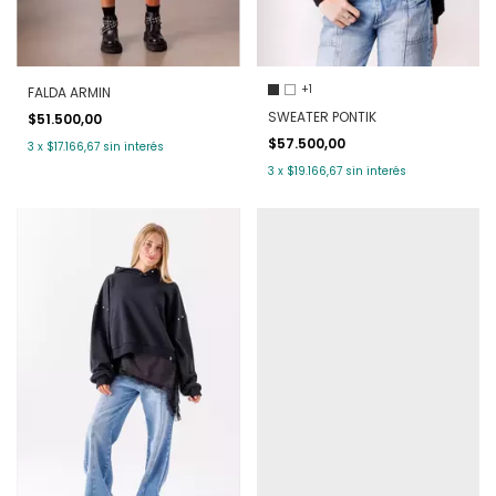
+1
FALDA ARMIN
SWEATER PONTIK
$51.500,00
$57.500,00
3
x
$17.166,67
sin interés
3
x
$19.166,67
sin interés