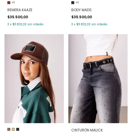
+1
+1
REMERA KAAZE
BODY MADS
$35.500,00
$35.500,00
3
x
$11.833,33
sin interés
3
x
$11.833,33
sin interés
CINTURÓN MALICK