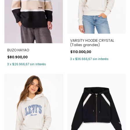
VARSITY HOODIE CRYSTAL
(Talles grandes)
BUZO HAYAO
$110.000,00
$80.900,00
3
x
$36.666,67
sin interés
3
x
$26.966,67
sin interés