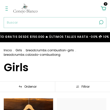
0
LTIMOS TALLES HASTA -30% 💳 10% OFF EN TU PRÓXIMA COMPRA
Inicio
.
Girls
.
breadcrumbs.combustion-girls
.
breadcrumbs.calzado-combustiong
Girls
Ordenar
Filtrar