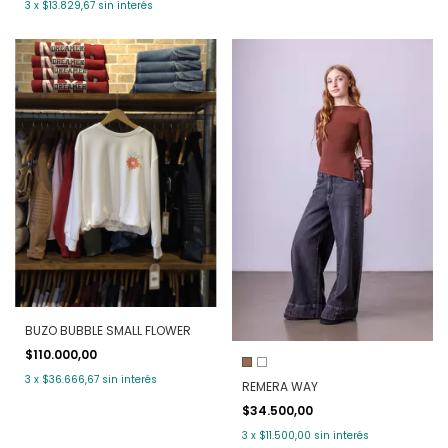
3
x
$13.829,67
sin interés
BUZO BUBBLE SMALL FLOWER
$110.000,00
3
x
$36.666,67
sin interés
REMERA WAY
$34.500,00
3
x
$11.500,00
sin interés