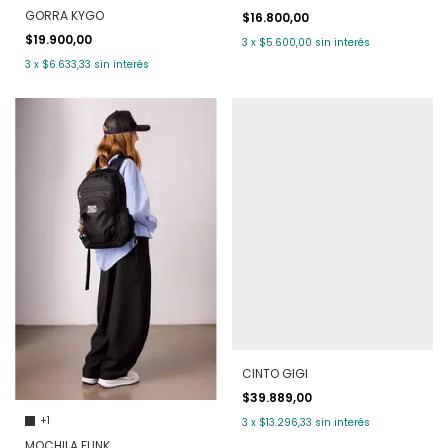
GORRA KYGO
$16.800,00
$19.900,00
3
x
$5.600,00
sin interés
3
x
$6.633,33
sin interés
CINTO GIGI
$39.889,00
+1
3
x
$13.296,33
sin interés
MOCHILA FUNK