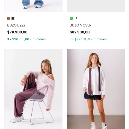
+1
BUZO LIZZY
BUZO MOVER
$78.900,00
$82.900,00
3
x
$26.300,00
sin interés
3
x
$27.633,33
sin interés