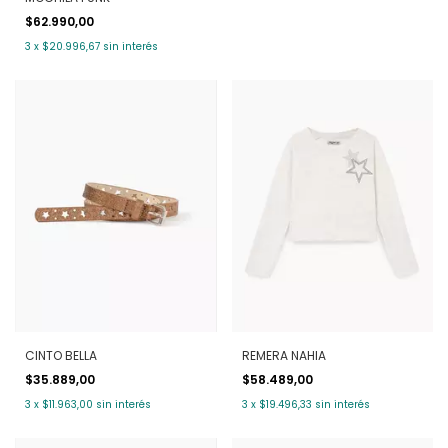
$62.990,00
3
x
$20.996,67
sin interés
CINTO BELLA
REMERA NAHIA
$35.889,00
$58.489,00
3
x
$11.963,00
sin interés
3
x
$19.496,33
sin interés