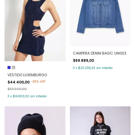
CAMPERA DENIM BASIC UNISEX
$69.889,00
3
x
$23.296,33
sin interés
VESTIDO LUXEMBURGO
-
20
%
OFF
$44.400,00
$55.500,00
3
x
$14.800,00
sin interés