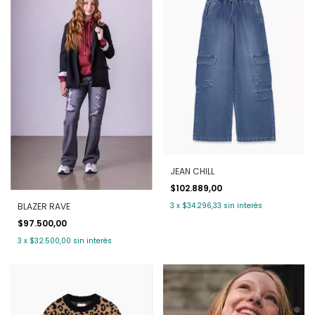
JEAN CHILL
$102.889,00
3
x
$34.296,33
sin interés
BLAZER RAVE
$97.500,00
3
x
$32.500,00
sin interés