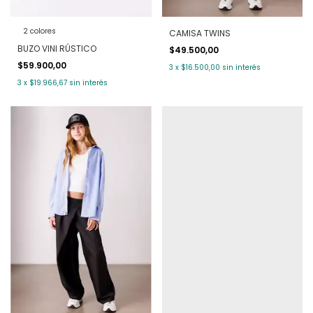
2 colores
CAMISA TWINS
BUZO VINI RÚSTICO
$49.500,00
$59.900,00
3
x
$16.500,00
sin interés
3
x
$19.966,67
sin interés