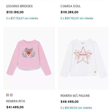
LEGGING BRIDGES
CAMISA SOUL
$113.189,00
$116.289,00
3
x
$37.729,67
sin interés
3
x
$38.763,00
sin interés
REMERA M/L PAULINE
REMERA RITA
$48.489,00
$41.489,00
3
x
$16.163,00
sin interés