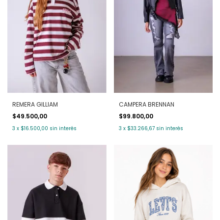
REMERA GILLIAM
CAMPERA BRENNAN
$49.500,00
$99.800,00
3
x
$16.500,00
sin interés
3
x
$33.266,67
sin interés