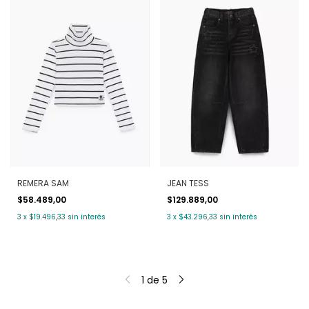
REMERA SAM
JEAN TESS
$58.489,00
$129.889,00
3
x
$19.496,33
sin interés
3
x
$43.296,33
sin interés
1
de
5